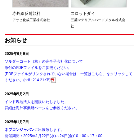
赤外線反射顔料
スロットダイ
パッ
ビル
アサヒ化成工業株式会社
三菱マテリアルハードメタル株式会
社
三菱電
お知らせ
2025年6月9日
ソルダーコート（株）の完全子会社化について
添付のPDFファイルをご参照ください。
(PDFファイルがリンクされていない場合は「一覧はこちら」をクリックして
ください。(pdf : 214.21KB)
2025年5月2日
インド現地法人を開設いたしました。
詳細は海外事業所ページをご参照ください。
2025年1月7日
ネプコンジャパン
に出展致します。
開催期間：2025年1月22日(水)～24日(金)10：00～17：00