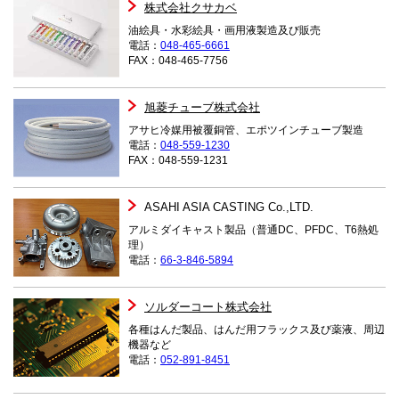
株式会社クサカベ
油絵具・水彩絵具・画用液製造及び販売
電話：
048-465-6661
FAX：048-465-7756
旭菱チューブ株式会社
アサヒ冷媒用被覆銅管、エポツインチューブ製造
電話：
048-559-1230
FAX：048-559-1231
ASAHI ASIA CASTING Co.,LTD.
アルミダイキャスト製品（普通DC、PFDC、T6熱処
理）
電話：
66-3-846-5894
ソルダーコート株式会社
各種はんだ製品、はんだ用フラックス及び薬液、周辺
機器など
電話：
052‐891‐8451