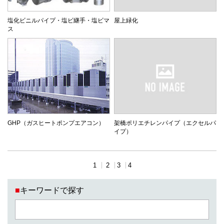
塩化ビニルパイプ・塩ビ継手・塩ビマ
屋上緑化
ス
GHP（ガスヒートポンプエアコン）
架橋ポリエチレンパイプ（エクセルパ
イプ）
1
2
3
4
■
キーワードで探す