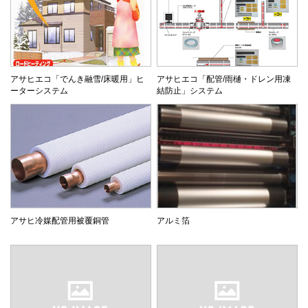
アサヒエコ「でんき融雪/床暖用」ヒ
アサヒエコ「配管/雨樋・ドレン用凍
ーターシステム
結防止」システム
アサヒ冷媒配管用被覆銅管
アルミ箔